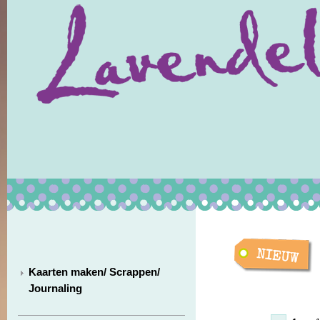
Kaarten maken/ Scrappen/
Journaling