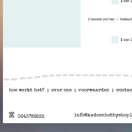
1
van 
U bevindt zich hier:
Hobbys
1
van 
hoe werkt het?
|
over ons
|
voorwaarden
|
contac
info@kadoenhobbyshopl
0643789222