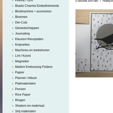
PAKKETTEN
U bevindt zich hier:
Hobbys
Brads/ Charms/ Embellishments
Bindmachine + accesoires
Bloemen
Die-Cuts
Gereedschappen
Journaling
Kleuren/ Kleurplaten
Knipvellen
Machines en toebehoren
Lint / Koord
Magneten
Mallen/ Embossing Folders
Papier
Planner / Album
Plakmaterialen
Ponsen
Rice Paper
Ringen
Shakers en materiaal
Snij materialen