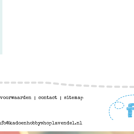
voorwaarden
|
contact
|
sitemap
nfo@kadoenhobbyshoplavendel.nl