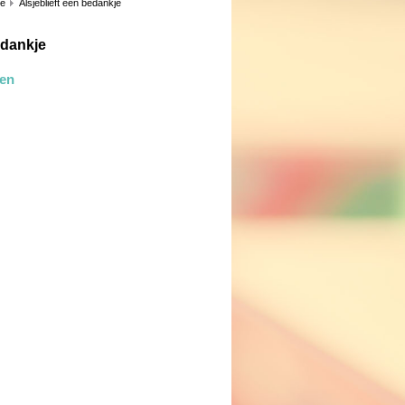
ie
Alsjeblieft een bedankje
edankje
len