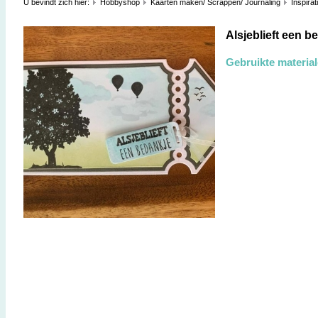
U bevindt zich hier:
Hobbyshop
Kaarten maken/ Scrappen/ Journaling
Inspirat
Alsjeblieft een b
Gebruikte materia