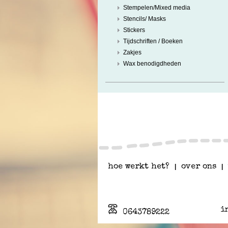
Stempelen/Mixed media
Stencils/ Masks
Stickers
Tijdschriften / Boeken
Zakjes
Wax benodigdheden
hoe werkt het?
|
over ons
|
i
0643789222