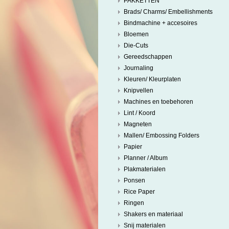
PAKKETTEN
Brads/ Charms/ Embellishments
Bindmachine + accesoires
Bloemen
Die-Cuts
Gereedschappen
Journaling
Kleuren/ Kleurplaten
Knipvellen
Machines en toebehoren
Lint / Koord
Magneten
Mallen/ Embossing Folders
Papier
Planner / Album
Plakmaterialen
Ponsen
Rice Paper
Ringen
Shakers en materiaal
Snij materialen