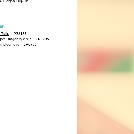
ie
Anja's Tulip Lila
len
s Tulip
-- PS8137
ja's Dragonfly circle
-- LR0795
en bloemetje
-- LR0791