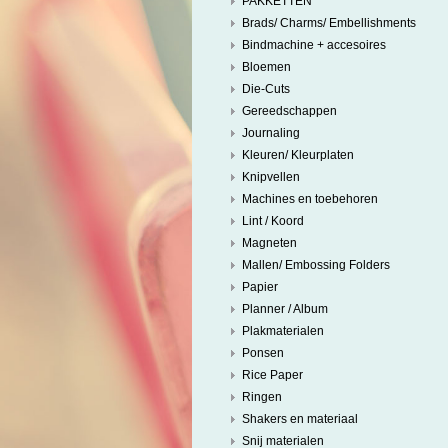
PAKKETTEN
Brads/ Charms/ Embellishments
Bindmachine + accesoires
Bloemen
Die-Cuts
Gereedschappen
Journaling
Kleuren/ Kleurplaten
Knipvellen
Machines en toebehoren
Lint / Koord
Magneten
Mallen/ Embossing Folders
Papier
Planner / Album
Plakmaterialen
Ponsen
Rice Paper
Ringen
Shakers en materiaal
Snij materialen