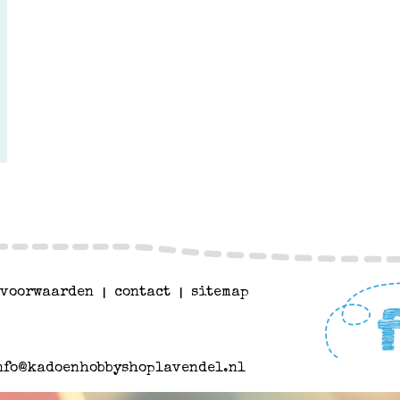
voorwaarden
|
contact
|
sitemap
nfo@kadoenhobbyshoplavendel.nl