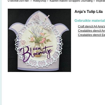
U bevindt zich hier:
Hobbyshop
Kaarten maken/ Scrappen/ Journaling
Inspirat
Anja's Tulip Lila
Gebruikte materia
Craft stencil A4 Anja'
Creatables stencil An
Creatables stencil E