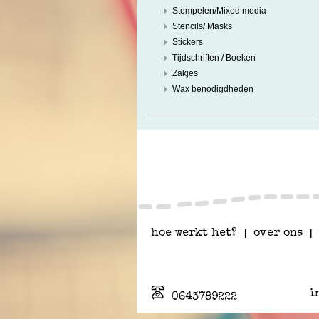
Stempelen/Mixed media
Stencils/ Masks
Stickers
Tijdschriften / Boeken
Zakjes
Wax benodigdheden
hoe werkt het?
|
over ons
|
i
0643789222