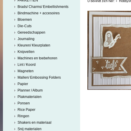
PAKKETTEN
U bevindt zich hier:
Hobbys
Brads/ Charms/ Embellishments
Bindmachine + accesoires
Bloemen
Die-Cuts
Gereedschappen
Journaling
Kleuren/ Kleurplaten
Knipvellen
Machines en toebehoren
Lint / Koord
Magneten
Mallen/ Embossing Folders
Papier
Planner / Album
Plakmaterialen
Ponsen
Rice Paper
Ringen
Shakers en materiaal
Snij materialen