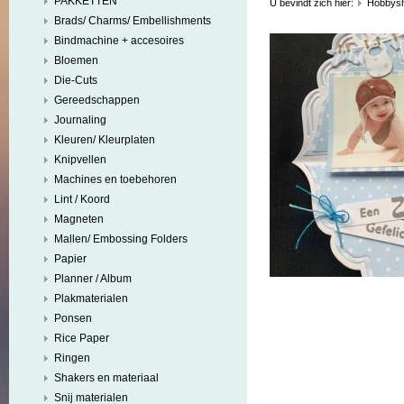
PAKKETTEN
U bevindt zich hier:
Hobbys
Brads/ Charms/ Embellishments
Bindmachine + accesoires
Bloemen
Die-Cuts
Gereedschappen
Journaling
Kleuren/ Kleurplaten
Knipvellen
Machines en toebehoren
Lint / Koord
Magneten
Mallen/ Embossing Folders
Papier
Planner / Album
Plakmaterialen
Ponsen
Rice Paper
Ringen
Shakers en materiaal
Snij materialen