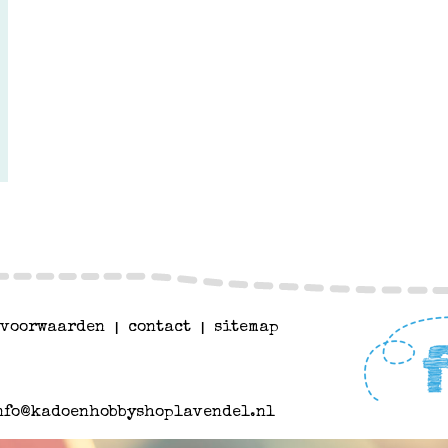
voorwaarden
|
contact
|
sitemap
nfo@kadoenhobbyshoplavendel.nl