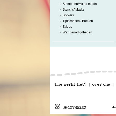
Stempelen/Mixed media
Stencils/ Masks
Stickers
Tijdschriften / Boeken
Zakjes
Wax benodigdheden
hoe werkt het?
|
over ons
|
i
0643789222