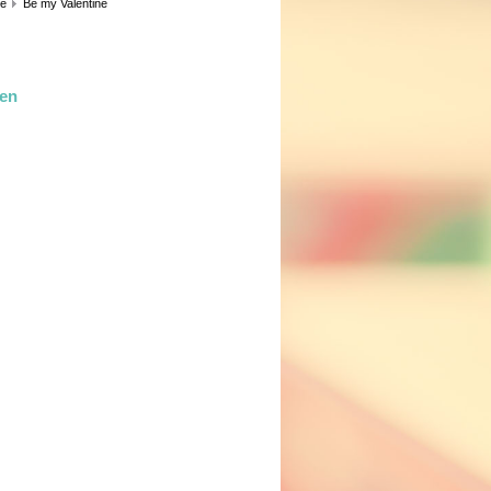
ie
Be my Valentine
len