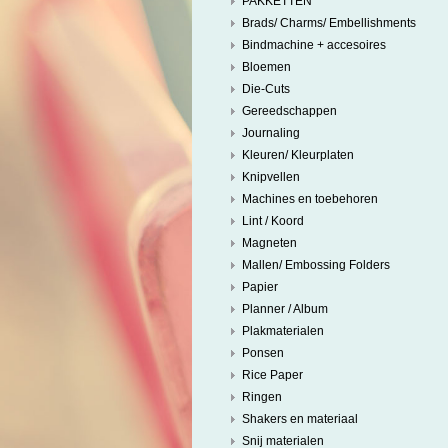
PAKKETTEN
Brads/ Charms/ Embellishments
Bindmachine + accesoires
Bloemen
Die-Cuts
Gereedschappen
Journaling
Kleuren/ Kleurplaten
Knipvellen
Machines en toebehoren
Lint / Koord
Magneten
Mallen/ Embossing Folders
Papier
Planner / Album
Plakmaterialen
Ponsen
Rice Paper
Ringen
Shakers en materiaal
Snij materialen