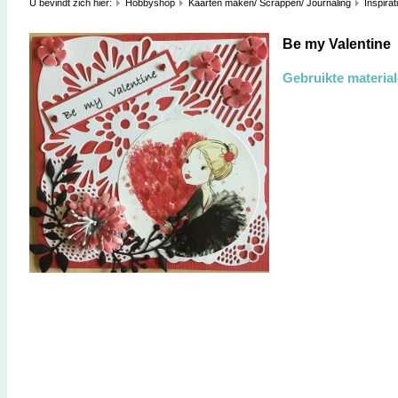
U bevindt zich hier:
Hobbyshop
Kaarten maken/ Scrappen/ Journaling
Inspirat
Be my Valentine
Gebruikte materia