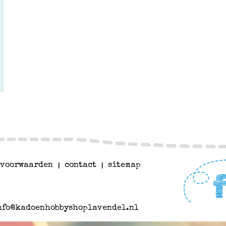
voorwaarden
|
contact
|
sitemap
nfo@kadoenhobbyshoplavendel.nl