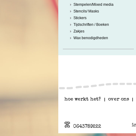
Stempelen/Mixed media
Stencils/ Masks
Stickers
Tijdschriften / Boeken
Zakjes
Wax benodigdheden
hoe werkt het?
|
over ons
|
i
0643789222