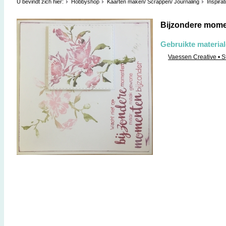
U bevindt zich hier:
Hobbyshop
Kaarten maken/ Scrappen/ Journaling
Inspirat
Bijzondere mom
Gebruikte materia
Vaessen Creative • 