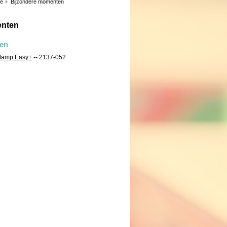
ie
Bijzondere momenten
enten
len
Stamp Easy+
-- 2137-052