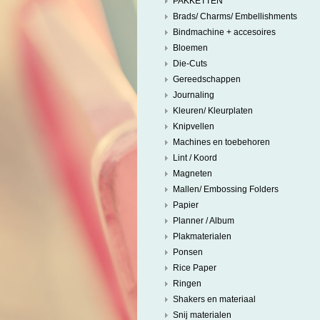
PAKKETTEN
Brads/ Charms/ Embellishments
Bindmachine + accesoires
Bloemen
Die-Cuts
Gereedschappen
Journaling
Kleuren/ Kleurplaten
Knipvellen
Machines en toebehoren
Lint / Koord
Magneten
Mallen/ Embossing Folders
Papier
Planner / Album
Plakmaterialen
Ponsen
Rice Paper
Ringen
Shakers en materiaal
Snij materialen