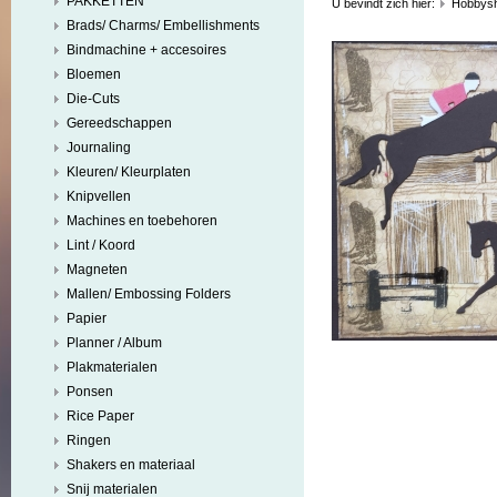
PAKKETTEN
U bevindt zich hier:
Hobbys
Brads/ Charms/ Embellishments
Bindmachine + accesoires
Bloemen
Die-Cuts
Gereedschappen
Journaling
Kleuren/ Kleurplaten
Knipvellen
Machines en toebehoren
Lint / Koord
Magneten
Mallen/ Embossing Folders
Papier
Planner / Album
Plakmaterialen
Ponsen
Rice Paper
Ringen
Shakers en materiaal
Snij materialen