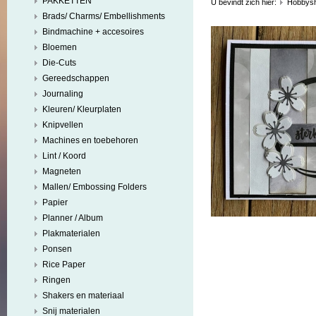
PAKKETTEN
U bevindt zich hier:
Hobbys
Brads/ Charms/ Embellishments
Bindmachine + accesoires
Bloemen
Die-Cuts
Gereedschappen
Journaling
Kleuren/ Kleurplaten
Knipvellen
Machines en toebehoren
Lint / Koord
Magneten
Mallen/ Embossing Folders
Papier
Planner / Album
Plakmaterialen
Ponsen
Rice Paper
Ringen
Shakers en materiaal
Snij materialen