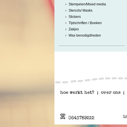
Stempelen/Mixed media
Stencils/ Masks
Stickers
Tijdschriften / Boeken
Zakjes
Wax benodigdheden
hoe werkt het?
|
over ons
|
i
0643789222