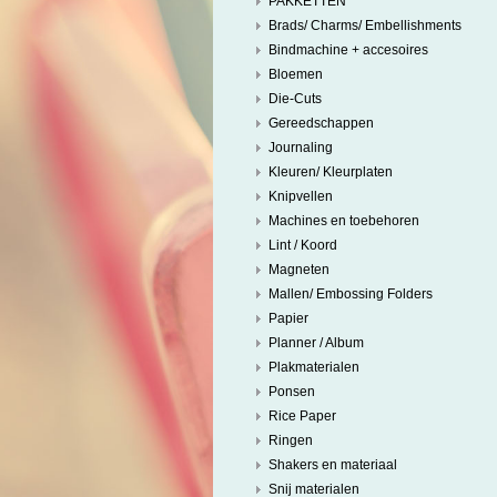
PAKKETTEN
Brads/ Charms/ Embellishments
Bindmachine + accesoires
Bloemen
Die-Cuts
Gereedschappen
Journaling
Kleuren/ Kleurplaten
Knipvellen
Machines en toebehoren
Lint / Koord
Magneten
Mallen/ Embossing Folders
Papier
Planner / Album
Plakmaterialen
Ponsen
Rice Paper
Ringen
Shakers en materiaal
Snij materialen