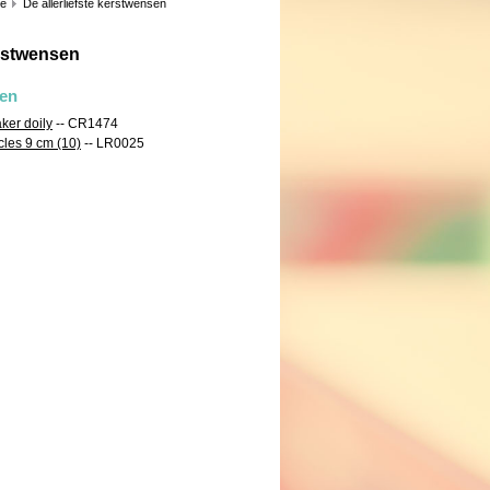
ie
De allerliefste kerstwensen
erstwensen
len
aker doily
-- CR1474
cles 9 cm (10)
-- LR0025