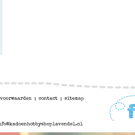
voorwaarden
|
contact
|
sitemap
nfo@kadoenhobbyshoplavendel.nl