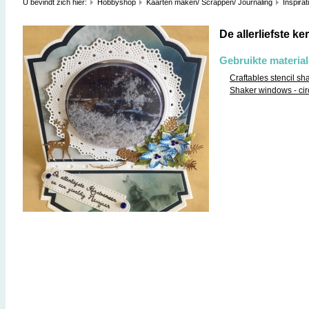
U bevindt zich hier:
Hobbyshop
Kaarten maken/ Scrappen/ Journaling
Inspirat
De allerliefste k
Gebruikte materia
Craftables stencil sh
Shaker windows - cir