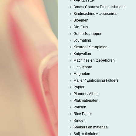
PAKKETTEN
Brads/ Charms/ Embellishments
Bindmachine + accesoires
Bloemen
Die-Cuts
Gereedschappen
Journaling
Kleuren/ Kleurplaten
Knipvellen
Machines en toebehoren
Lint / Koord
Magneten
Mallen/ Embossing Folders
Papier
Planner / Album
Plakmaterialen
Ponsen
Rice Paper
Ringen
Shakers en materiaal
Snij materialen