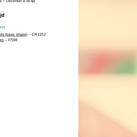
ie
December is de tijd
jd
len
els (basic shape)
-- CR1352
ees
-- IT598