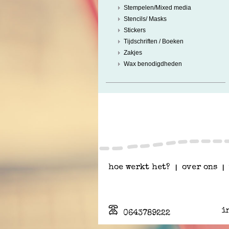
Stempelen/Mixed media
Stencils/ Masks
Stickers
Tijdschriften / Boeken
Zakjes
Wax benodigdheden
hoe werkt het?
|
over ons
|
i
0643789222