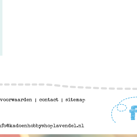
voorwaarden
|
contact
|
sitemap
nfo@kadoenhobbyshoplavendel.nl