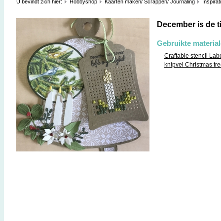
U bevindt zich hier:
Hobbyshop
Kaarten maken/ Scrappen/ Journaling
Inspirat
December is de ti
Gebruikte materia
Craftable stencil Lab
knipvel Christmas tr