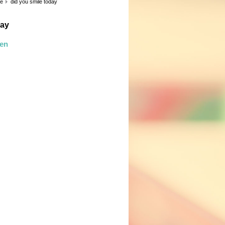
ie
did you smile today
day
len