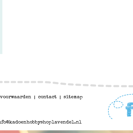
voorwaarden
|
contact
|
sitemap
nfo@kadoenhobbyshoplavendel.nl