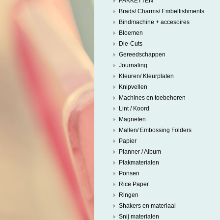
PAKKETTEN
Brads/ Charms/ Embellishments
Bindmachine + accesoires
Bloemen
Die-Cuts
Gereedschappen
Journaling
Kleuren/ Kleurplaten
Knipvellen
Machines en toebehoren
Lint / Koord
Magneten
Mallen/ Embossing Folders
Papier
Planner / Album
Plakmaterialen
Ponsen
Rice Paper
Ringen
Shakers en materiaal
Snij materialen