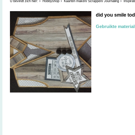
U bevindt zich hier:
Hobbyshop
Kaarten maken/ Scrappen/ Journaling
Inspirat
did you smile to
Gebruikte materia