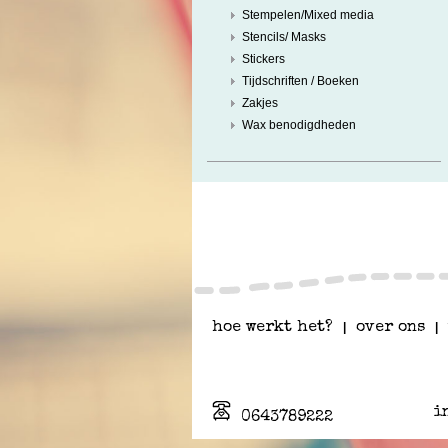
Stempelen/Mixed media
Stencils/ Masks
Stickers
Tijdschriften / Boeken
Zakjes
Wax benodigdheden
hoe werkt het?
|
over ons
|
i
0643789222