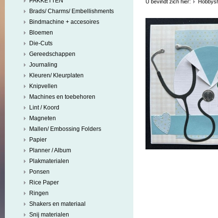
PAKKETTEN
U bevindt zich hier:
Hobbys
Brads/ Charms/ Embellishments
Bindmachine + accesoires
Bloemen
Die-Cuts
Gereedschappen
Journaling
Kleuren/ Kleurplaten
Knipvellen
Machines en toebehoren
Lint / Koord
Magneten
Mallen/ Embossing Folders
Papier
Planner / Album
Plakmaterialen
Ponsen
Rice Paper
Ringen
Shakers en materiaal
Snij materialen