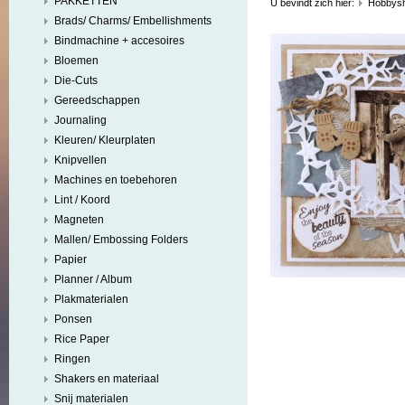
PAKKETTEN
U bevindt zich hier:
Hobbys
Brads/ Charms/ Embellishments
Bindmachine + accesoires
Bloemen
Die-Cuts
Gereedschappen
Journaling
Kleuren/ Kleurplaten
Knipvellen
Machines en toebehoren
Lint / Koord
Magneten
Mallen/ Embossing Folders
Papier
Planner / Album
Plakmaterialen
Ponsen
Rice Paper
Ringen
Shakers en materiaal
Snij materialen