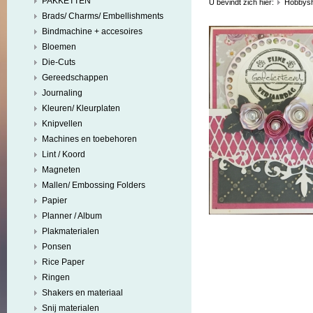
PAKKETTEN
U bevindt zich hier:
Hobbys
Brads/ Charms/ Embellishments
Bindmachine + accesoires
Bloemen
Die-Cuts
Gereedschappen
Journaling
Kleuren/ Kleurplaten
Knipvellen
Machines en toebehoren
Lint / Koord
Magneten
Mallen/ Embossing Folders
Papier
Planner / Album
Plakmaterialen
Ponsen
Rice Paper
Ringen
Shakers en materiaal
Snij materialen