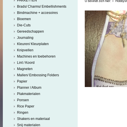
PAKKETTEN
U bevindt zich hier:
Hobbys
Brads/ Charms/ Embellishments
Bindmachine + accesoires
Bloemen
Die-Cuts
Gereedschappen
Journaling
Kleuren/ Kleurplaten
Knipvellen
Machines en toebehoren
Lint / Koord
Magneten
Mallen/ Embossing Folders
Papier
Planner / Album
Plakmaterialen
Ponsen
Rice Paper
Ringen
Shakers en materiaal
Snij materialen