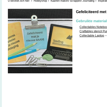
U bevindt zich hier:
Hobbyshop
Kaarten maken/ Scrappen/ Journaling
Inspirat
Gefeliciteerd met
Gebruikte materia
Collectables Notebo
Craftables stencil Pu
Collectable Laptop
-