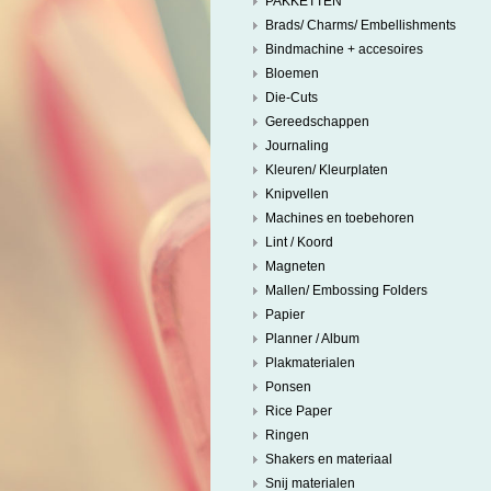
PAKKETTEN
Brads/ Charms/ Embellishments
Bindmachine + accesoires
Bloemen
Die-Cuts
Gereedschappen
Journaling
Kleuren/ Kleurplaten
Knipvellen
Machines en toebehoren
Lint / Koord
Magneten
Mallen/ Embossing Folders
Papier
Planner / Album
Plakmaterialen
Ponsen
Rice Paper
Ringen
Shakers en materiaal
Snij materialen