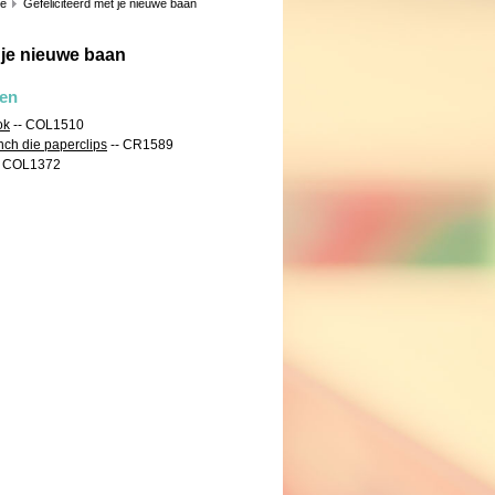
ie
Gefeliciteerd met je nieuwe baan
 je nieuwe baan
len
ok
-- COL1510
nch die paperclips
-- CR1589
- COL1372