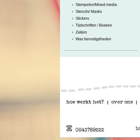
Stempelen/Mixed media
Stencils/ Masks
Stickers
Tijdschriften / Boeken
Zakjes
Wax benodigdheden
hoe werkt het?
|
over ons
|
i
0643789222