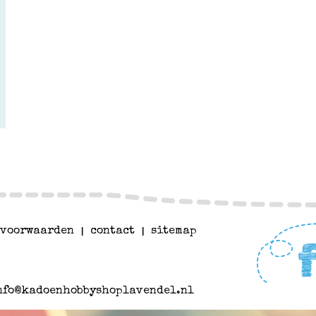
voorwaarden
|
contact
|
sitemap
nfo@kadoenhobbyshoplavendel.nl