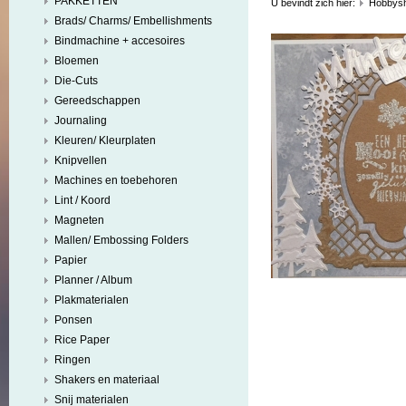
PAKKETTEN
U bevindt zich hier:
Hobbys
Brads/ Charms/ Embellishments
Bindmachine + accesoires
Bloemen
Die-Cuts
Gereedschappen
Journaling
Kleuren/ Kleurplaten
Knipvellen
Machines en toebehoren
Lint / Koord
Magneten
Mallen/ Embossing Folders
Papier
Planner / Album
Plakmaterialen
Ponsen
Rice Paper
Ringen
Shakers en materiaal
Snij materialen