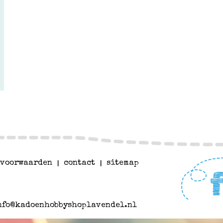
voorwaarden
|
contact
|
sitemap
nfo@kadoenhobbyshoplavendel.nl