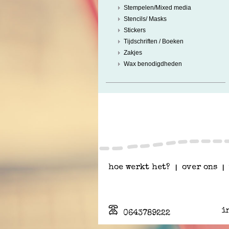
Stempelen/Mixed media
Stencils/ Masks
Stickers
Tijdschriften / Boeken
Zakjes
Wax benodigdheden
hoe werkt het?
|
over ons
|
i
0643789222