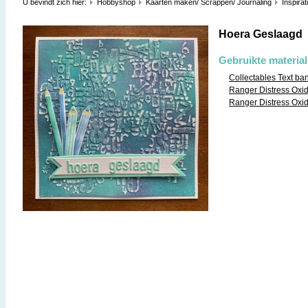
U bevindt zich hier:
Hobbyshop
Kaarten maken/ Scrappen/ Journaling
Inspirat
Hoera Geslaagd
Gebruikte materia
Collectables Text ba
Ranger Distress Oxi
Ranger Distress Oxid