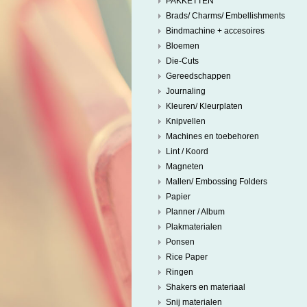
PAKKETTEN
Brads/ Charms/ Embellishments
Bindmachine + accesoires
Bloemen
Die-Cuts
Gereedschappen
Journaling
Kleuren/ Kleurplaten
Knipvellen
Machines en toebehoren
Lint / Koord
Magneten
Mallen/ Embossing Folders
Papier
Planner / Album
Plakmaterialen
Ponsen
Rice Paper
Ringen
Shakers en materiaal
Snij materialen