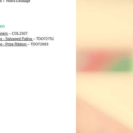
ie
Hoera Geslaagd
len
nners
-- COL1507
de - Salvaged Patina
-- TDO72751
e - Prize Ribbon
-- TDO72683