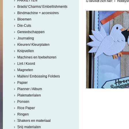
PAKKETTEN
U bevindt zich hier:
Hobbys
Brads/ Charms/ Embellishments
Bindmachine + accesoires
Bloemen
Die-Cuts
Gereedschappen
Journaling
Kleuren/ Kleurplaten
Knipvellen
Machines en toebehoren
Lint / Koord
Magneten
Mallen/ Embossing Folders
Papier
Planner / Album
Plakmaterialen
Ponsen
Rice Paper
Ringen
Shakers en materiaal
Snij materialen