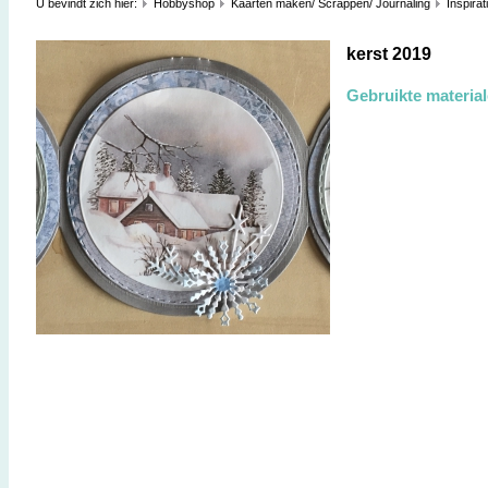
U bevindt zich hier:
Hobbyshop
Kaarten maken/ Scrappen/ Journaling
Inspirat
kerst 2019
Gebruikte materia