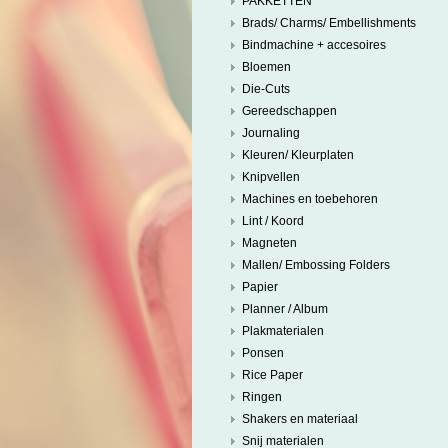
PAKKETTEN
Brads/ Charms/ Embellishments
Bindmachine + accesoires
Bloemen
Die-Cuts
Gereedschappen
Journaling
Kleuren/ Kleurplaten
Knipvellen
Machines en toebehoren
Lint / Koord
Magneten
Mallen/ Embossing Folders
Papier
Planner / Album
Plakmaterialen
Ponsen
Rice Paper
Ringen
Shakers en materiaal
Snij materialen