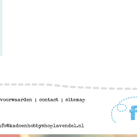
voorwaarden
|
contact
|
sitemap
nfo@kadoenhobbyshoplavendel.nl