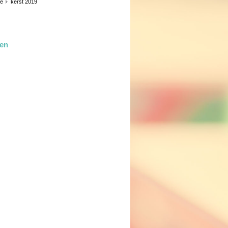
ie
kerst 2019
len