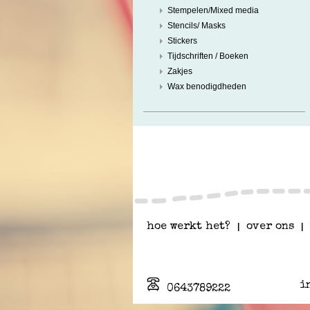
Stempelen/Mixed media
Stencils/ Masks
Stickers
Tijdschriften / Boeken
Zakjes
Wax benodigdheden
hoe werkt het?
|
over ons
|
i
0643789222