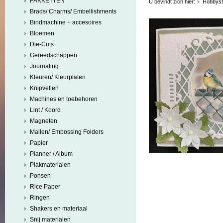
PAKKETTEN
U bevindt zich hier:
Hobbys
Brads/ Charms/ Embellishments
Bindmachine + accesoires
Bloemen
Die-Cuts
Gereedschappen
Journaling
Kleuren/ Kleurplaten
Knipvellen
Machines en toebehoren
Lint / Koord
Magneten
Mallen/ Embossing Folders
Papier
Planner / Album
Plakmaterialen
Ponsen
Rice Paper
Ringen
Shakers en materiaal
Snij materialen