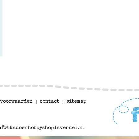
voorwaarden
|
contact
|
sitemap
nfo@kadoenhobbyshoplavendel.nl