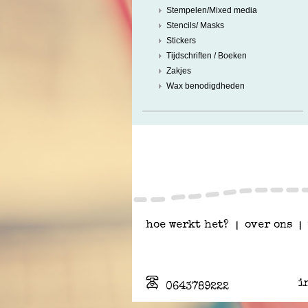
Stempelen/Mixed media
Stencils/ Masks
Stickers
Tijdschriften / Boeken
Zakjes
Wax benodigdheden
hoe werkt het?
|
over ons
|
i
0643789222