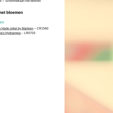
ie
Schommelkaart met bloemen
met bloemen
len
n Harte cirkel by Marleen
-- CR1560
nja's Hydrangea
-- LR0703