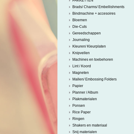
PAKKETTEN
Brads/ Charms/ Embellishments
Bindmachine + accesoires
Bloemen
Die-Cuts
Gereedschappen
Journaling
Kleuren/ Kleurplaten
Knipvellen
Machines en toebehoren
Lint / Koord
Magneten
Mallen/ Embossing Folders
Papier
Planner / Album
Plakmaterialen
Ponsen
Rice Paper
Ringen
Shakers en materiaal
Snij materialen