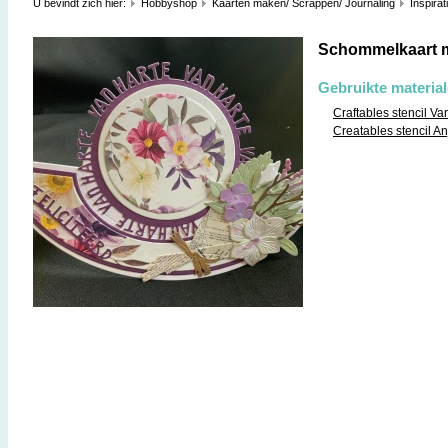
U bevindt zich hier:
Hobbyshop
Kaarten maken/ Scrappen/ Journaling
Inspirat
Schommelkaart 
Gebruikte materia
Craftables stencil Va
Creatables stencil A