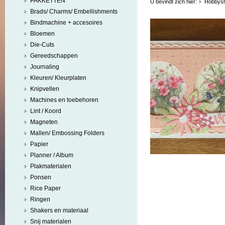
PAKKETTEN
U bevindt zich hier:
Hobbys
Brads/ Charms/ Embellishments
Bindmachine + accesoires
Bloemen
Die-Cuts
Gereedschappen
Journaling
Kleuren/ Kleurplaten
Knipvellen
Machines en toebehoren
Lint / Koord
Magneten
Mallen/ Embossing Folders
Papier
Planner / Album
Plakmaterialen
Ponsen
Rice Paper
Ringen
Shakers en materiaal
Snij materialen