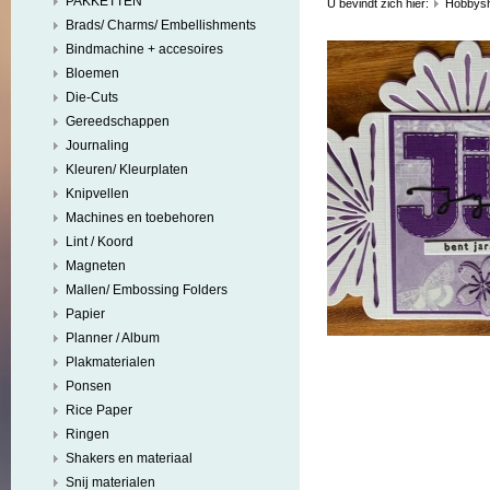
PAKKETTEN
U bevindt zich hier:
Hobbys
Brads/ Charms/ Embellishments
Bindmachine + accesoires
Bloemen
Die-Cuts
Gereedschappen
Journaling
Kleuren/ Kleurplaten
Knipvellen
Machines en toebehoren
Lint / Koord
Magneten
Mallen/ Embossing Folders
Papier
Planner / Album
Plakmaterialen
Ponsen
Rice Paper
Ringen
Shakers en materiaal
Snij materialen