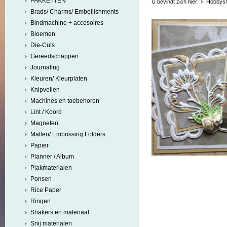
PAKKETTEN
U bevindt zich hier:
Hobbys
Brads/ Charms/ Embellishments
Bindmachine + accesoires
Bloemen
Die-Cuts
Gereedschappen
Journaling
Kleuren/ Kleurplaten
Knipvellen
Machines en toebehoren
Lint / Koord
Magneten
Mallen/ Embossing Folders
Papier
Planner / Album
Plakmaterialen
Ponsen
Rice Paper
Ringen
Shakers en materiaal
Snij materialen