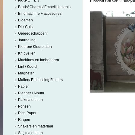
PAKKETTEN
U bevindt zich hier:
Hobbys
Brads/ Charms/ Embellishments
Bindmachine + accesoires
Bloemen
Die-Cuts
Gereedschappen
Journaling
Kleuren/ Kleurplaten
Knipvellen
Machines en toebehoren
Lint / Koord
Magneten
Mallen/ Embossing Folders
Papier
Planner / Album
Plakmaterialen
Ponsen
Rice Paper
Ringen
Shakers en materiaal
Snij materialen