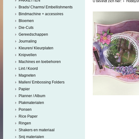
PAKKETTEN
U bevindt zich hier:
Hobbys
Brads/ Charms/ Embellishments
Bindmachine + accesoires
Bloemen
Die-Cuts
Gereedschappen
Journaling
Kleuren/ Kleurplaten
Knipvellen
Machines en toebehoren
Lint / Koord
Magneten
Mallen/ Embossing Folders
Papier
Planner / Album
Plakmaterialen
Ponsen
Rice Paper
Ringen
Shakers en materiaal
Snij materialen