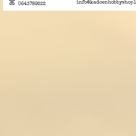
info@kadoenhobbyshopl
0643789222