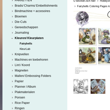
PAKKETTEN
U bevindt zich hier:
Hobbys
Brads/ Charms/ Embellishments
Fairybells Coloring Pages k
Bindmachine + accesoires
Bloemen
Die-Cuts
Gereedschappen
Journaling
Kleuren/ Kleurplaten
Fairybells
KleurLab
Knipvellen
Machines en toebehoren
Lint / Koord
Magneten
Mallen/ Embossing Folders
Papier
Planner / Album
Plakmaterialen
Ponsen
Rice Paper
Ringen