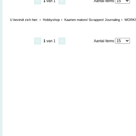
1
van 1
Aantal items
U bevindt zich hier:
Hobbyshop
Kaarten maken/ Scrappen/ Journaling
WORK
1
van 1
Aantal items