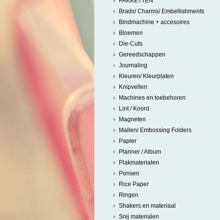
PAKKETTEN
Brads/ Charms/ Embellishments
Bindmachine + accesoires
Bloemen
Die-Cuts
Gereedschappen
Journaling
Kleuren/ Kleurplaten
Knipvellen
Machines en toebehoren
Lint / Koord
Magneten
Mallen/ Embossing Folders
Papier
Planner / Album
Plakmaterialen
Ponsen
Rice Paper
Ringen
Shakers en materiaal
Snij materialen