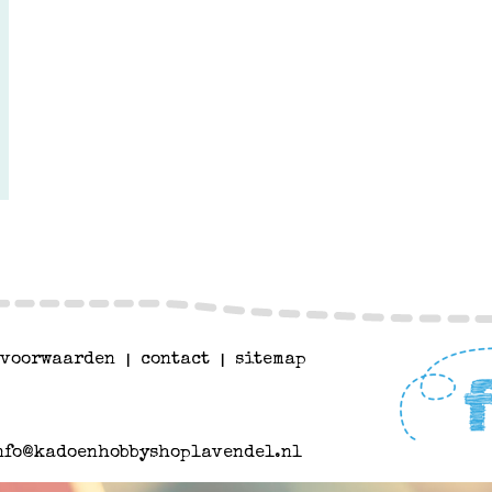
voorwaarden
|
contact
|
sitemap
nfo@kadoenhobbyshoplavendel.nl