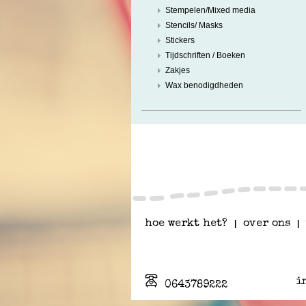
Stempelen/Mixed media
Stencils/ Masks
Stickers
Tijdschriften / Boeken
Zakjes
Wax benodigdheden
hoe werkt het?
|
over ons
|
i
0643789222