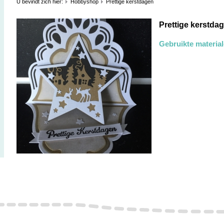
U bevindt zich hier:
Hobbyshop
Prettige kerstdagen
Prettige kerstda
Gebruikte materia