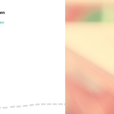
gen
len