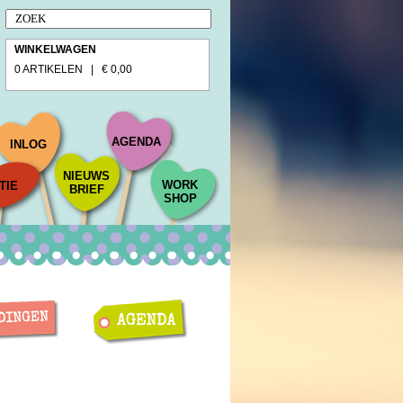
WINKELWAGEN
0 ARTIKELEN | € 0,00
AGENDA
INLOG
NIEUWS
WORK
TIE
BRIEF
SHOP