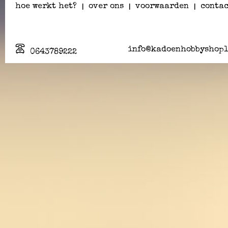
hoe werkt het?
|
over ons
|
voorwaarden
|
contac
info@kadoenhobbyshopl
0643789222