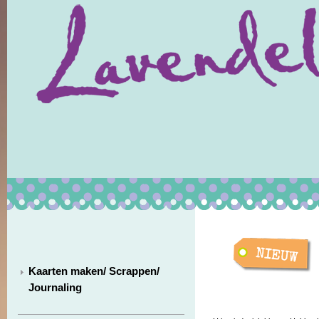
Kaarten maken/ Scrappen/
Journaling