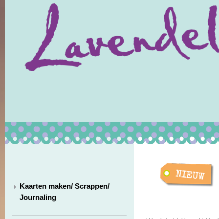
Kaarten maken/ Scrappen/
Journaling