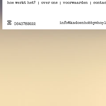
hoe werkt het?
|
over ons
|
voorwaarden
|
contac
info@kadoenhobbyshopl
0643789222