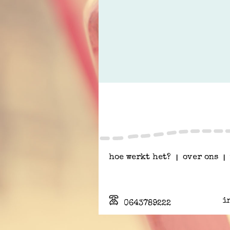
hoe werkt het?
|
over ons
|
i
0643789222