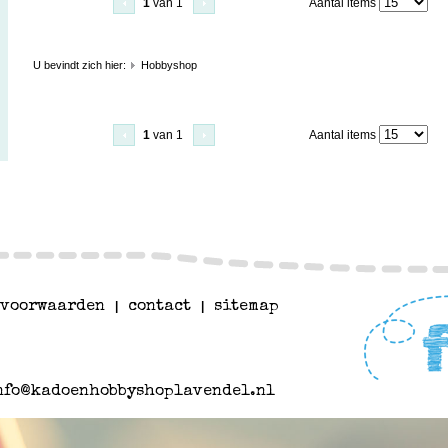
1
van 1
Aantal items
U bevindt zich hier:
Hobbyshop
1
van 1
Aantal items
voorwaarden
|
contact
|
sitemap
nfo@kadoenhobbyshoplavendel.nl