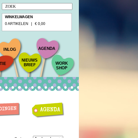
WINKELWAGEN
0 ARTIKELEN | € 0,00
AGENDA
INLOG
NIEUWS
WORK
TIE
BRIEF
SHOP