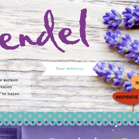
Naar webshop
e merken
I
etalen
f te halen
INSPIRATIE