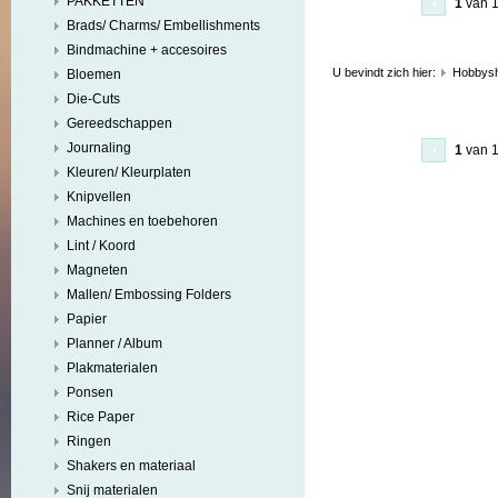
PAKKETTEN
1
van 
Brads/ Charms/ Embellishments
Bindmachine + accesoires
U bevindt zich hier:
Hobbys
Bloemen
Die-Cuts
Gereedschappen
Journaling
1
van 
Kleuren/ Kleurplaten
Knipvellen
Machines en toebehoren
Lint / Koord
Magneten
Mallen/ Embossing Folders
Papier
Planner / Album
Plakmaterialen
Ponsen
Rice Paper
Ringen
Shakers en materiaal
Snij materialen