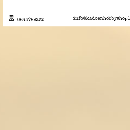
info@kadoenhobbyshopl
0643789222