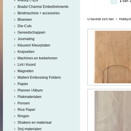
PAKKETTEN
1
van 
Brads/ Charms/ Embellishments
Bindmachine + accesoires
U bevindt zich hier:
Hobbys
Bloemen
Die-Cuts
Gereedschappen
Journaling
Kleuren/ Kleurplaten
Knipvellen
Machines en toebehoren
Lint / Koord
Magneten
Mallen/ Embossing Folders
Papier
Planner / Album
Plakmaterialen
Ponsen
Rice Paper
Ringen
Shakers en materiaal
Snij materialen