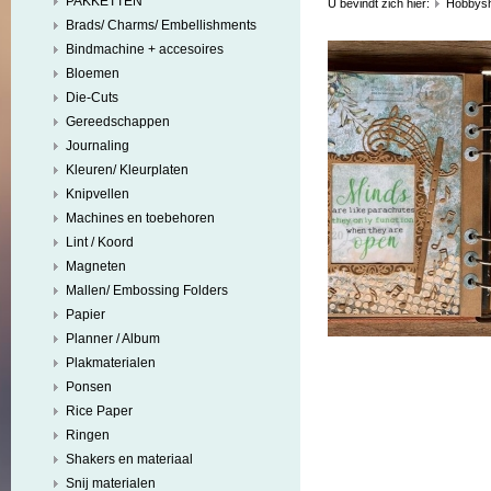
PAKKETTEN
U bevindt zich hier:
Hobbys
Brads/ Charms/ Embellishments
Bindmachine + accesoires
Bloemen
Die-Cuts
Gereedschappen
Journaling
Kleuren/ Kleurplaten
Knipvellen
Machines en toebehoren
Lint / Koord
Magneten
Mallen/ Embossing Folders
Papier
Planner / Album
Plakmaterialen
Ponsen
Rice Paper
Ringen
Shakers en materiaal
Snij materialen