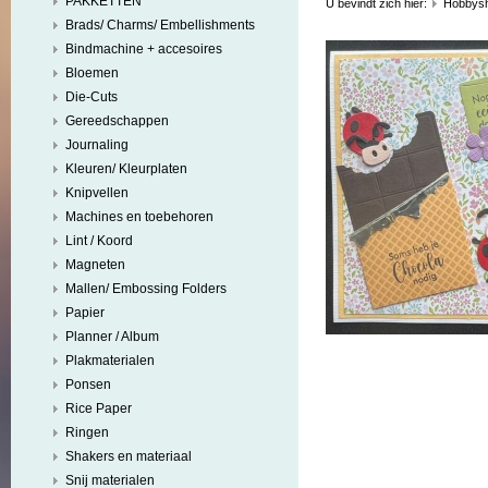
PAKKETTEN
U bevindt zich hier:
Hobbys
Brads/ Charms/ Embellishments
Bindmachine + accesoires
Bloemen
Die-Cuts
Gereedschappen
Journaling
Kleuren/ Kleurplaten
Knipvellen
Machines en toebehoren
Lint / Koord
Magneten
Mallen/ Embossing Folders
Papier
Planner / Album
Plakmaterialen
Ponsen
Rice Paper
Ringen
Shakers en materiaal
Snij materialen