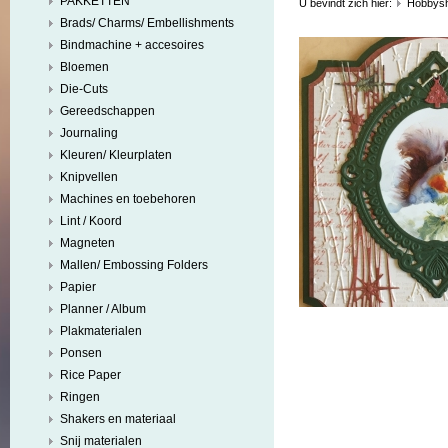
PAKKETTEN
U bevindt zich hier:
Hobbys
Brads/ Charms/ Embellishments
Bindmachine + accesoires
Bloemen
Die-Cuts
Gereedschappen
Journaling
Kleuren/ Kleurplaten
Knipvellen
Machines en toebehoren
Lint / Koord
Magneten
Mallen/ Embossing Folders
Papier
Planner / Album
Plakmaterialen
Ponsen
Rice Paper
Ringen
Shakers en materiaal
Snij materialen