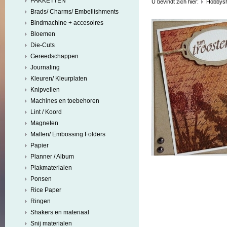
PAKKETTEN
U bevindt zich hier:
Hobbys
Brads/ Charms/ Embellishments
Bindmachine + accesoires
Bloemen
Die-Cuts
Gereedschappen
Journaling
Kleuren/ Kleurplaten
Knipvellen
Machines en toebehoren
Lint / Koord
Magneten
Mallen/ Embossing Folders
Papier
Planner / Album
Plakmaterialen
Ponsen
Rice Paper
Ringen
Shakers en materiaal
Snij materialen