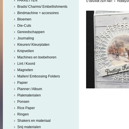
PAKKETTEN
U bevindt zich hier:
Hobbys
Brads/ Charms/ Embellishments
Bindmachine + accesoires
Bloemen
Die-Cuts
Gereedschappen
Journaling
Kleuren/ Kleurplaten
Knipvellen
Machines en toebehoren
Lint / Koord
Magneten
Mallen/ Embossing Folders
Papier
Planner / Album
Plakmaterialen
Ponsen
Rice Paper
Ringen
Shakers en materiaal
Snij materialen