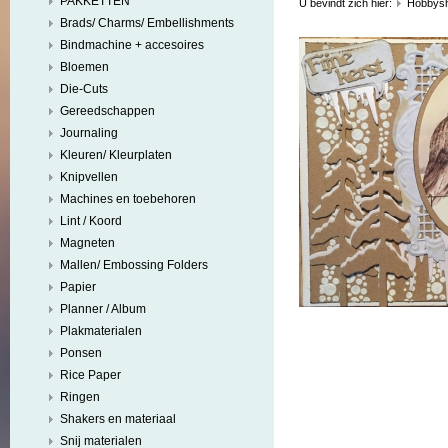
PAKKETTEN
U bevindt zich hier:
Hobbys
Brads/ Charms/ Embellishments
Bindmachine + accesoires
Bloemen
Die-Cuts
Gereedschappen
Journaling
Kleuren/ Kleurplaten
Knipvellen
Machines en toebehoren
Lint / Koord
Magneten
Mallen/ Embossing Folders
Papier
Planner / Album
Plakmaterialen
Ponsen
Rice Paper
Ringen
Shakers en materiaal
Snij materialen