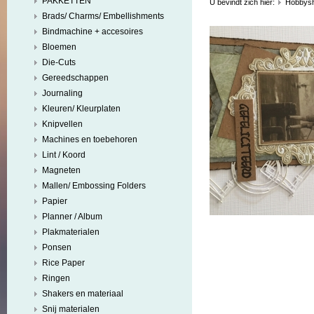
PAKKETTEN
U bevindt zich hier:
Hobbys
Brads/ Charms/ Embellishments
Bindmachine + accesoires
Bloemen
Die-Cuts
Gereedschappen
Journaling
Kleuren/ Kleurplaten
Knipvellen
Machines en toebehoren
Lint / Koord
Magneten
Mallen/ Embossing Folders
Papier
Planner / Album
Plakmaterialen
Ponsen
Rice Paper
Ringen
Shakers en materiaal
Snij materialen