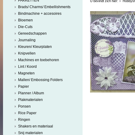
PAKKETTEN
U bevindt zich hier:
Hobbys
Brads/ Charms/ Embellishments
Bindmachine + accesoires
Bloemen
Die-Cuts
Gereedschappen
Journaling
Kleuren/ Kleurplaten
Knipvellen
Machines en toebehoren
Lint / Koord
Magneten
Mallen/ Embossing Folders
Papier
Planner / Album
Plakmaterialen
Ponsen
Rice Paper
Ringen
Shakers en materiaal
Snij materialen