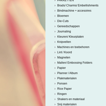
PAKKETTEN
Brads/ Charms/ Embellishments
Bindmachine + accesoires
Bloemen
Die-Cuts
Gereedschappen
Journaling
Kleuren/ Kleurplaten
Knipvellen
Machines en toebehoren
Lint / Koord
Magneten
Mallen/ Embossing Folders
Papier
Planner / Album
Plakmaterialen
Ponsen
Rice Paper
Ringen
Shakers en materiaal
Snij materialen