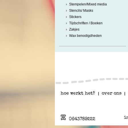
Stempelen/Mixed media
Stencils/ Masks
Stickers
Tijdschriften / Boeken
Zakjes
Wax benodigdheden
hoe werkt het?
|
over ons
|
i
0643789222