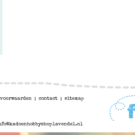
voorwaarden
|
contact
|
sitemap
nfo@kadoenhobbyshoplavendel.nl