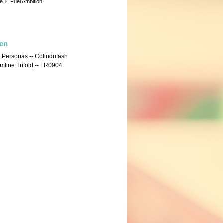
ie
Fuel Ambition
len
ta Personas
-- Colindufash
mline Trifold
-- LR0904