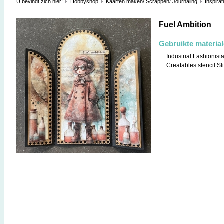
U bevindt zich hier:
Hobbyshop
Kaarten maken/ Scrappen/ Journaling
Inspirat
Fuel Ambition
Gebruikte materia
Industrial Fashionis
Creatables stencil Sli