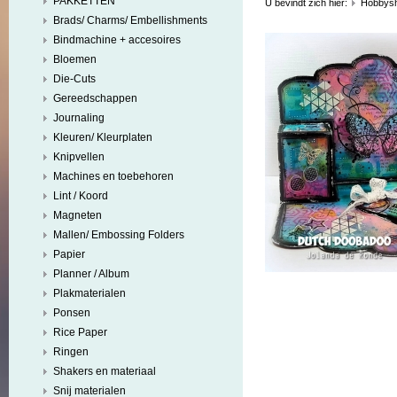
PAKKETTEN
U bevindt zich hier:
Hobbys
Brads/ Charms/ Embellishments
Bindmachine + accesoires
Bloemen
Die-Cuts
Gereedschappen
Journaling
Kleuren/ Kleurplaten
Knipvellen
Machines en toebehoren
Lint / Koord
Magneten
Mallen/ Embossing Folders
Papier
Planner / Album
Plakmaterialen
Ponsen
Rice Paper
Ringen
Shakers en materiaal
Snij materialen