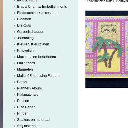
PAKKETTEN
U bevindt zich hier:
Hobbys
Brads/ Charms/ Embellishments
Bindmachine + accesoires
Bloemen
Die-Cuts
Gereedschappen
Journaling
Kleuren/ Kleurplaten
Knipvellen
Machines en toebehoren
Lint / Koord
Magneten
Mallen/ Embossing Folders
Papier
Planner / Album
Plakmaterialen
Ponsen
Rice Paper
Ringen
Shakers en materiaal
Snij materialen