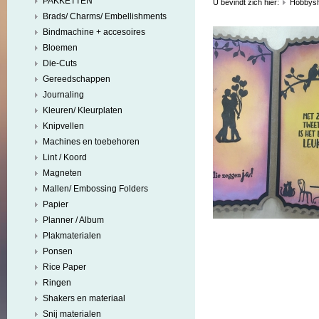
PAKKETTEN
U bevindt zich hier:
Hobbys
Brads/ Charms/ Embellishments
Bindmachine + accesoires
Bloemen
Die-Cuts
Gereedschappen
Journaling
Kleuren/ Kleurplaten
Knipvellen
Machines en toebehoren
Lint / Koord
Magneten
Mallen/ Embossing Folders
Papier
Planner / Album
Plakmaterialen
Ponsen
Rice Paper
Ringen
Shakers en materiaal
Snij materialen